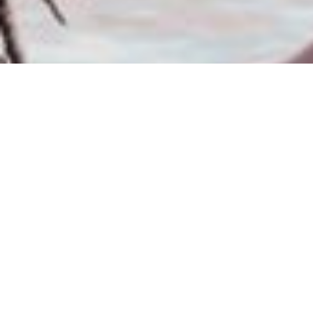
EN
Winkelwagen
Agenda
Je bezoek
Magazine
Makers