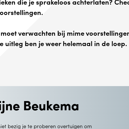
eken die je sprakeloos achterlaten? Che
orstellingen.
 moet verwachten bij mime voorstelling
 uitleg ben je weer helemaal in de loep.
lijne Beukema
niet bezig je te proberen overtuigen om