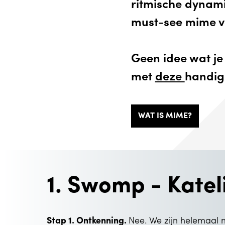
ritmische dynami
must-see mime vo
Geen idee wat je
met
deze
handige
WAT IS MIME?
1. Swomp - Kate
Stap 1. Ontkenning.
Nee. We zijn helemaal 