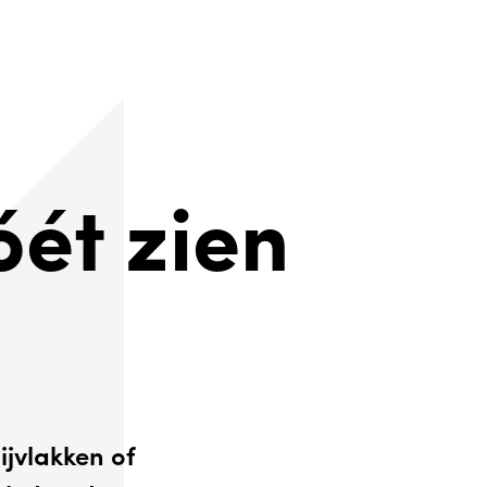
óét zien
ijvlakken of