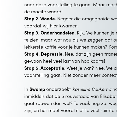
naar deze voorstelling te gaan. Maar mocht
de moeite waard!
Stap 2. Woede.
Negeer die omgegooide wate
voordat wij hier kwamen.
Stap 3. Onderhandelen.
Kijk. We kunnen je 
te zien, maar wat nou als we zeggen dat 
lekkerste koffie voor je kunnen maken? Ko
Stap 4. Depressie.
Nee, dat zijn geen trane
gewoon heel veel last van hooikoorts!
Stap 5. Acceptatie.
Weet je wat? Nee. We ac
voorstelling gaat. Niet zonder meer contex
In
Swomp
onderzoekt
Katelijne Beukema
ho
inmiddels dat de 5 rouwstadia van Elisabe
gaat rouwen dan wel? Te vaak nog zo: wegs
zijn, en het moet vooral niet te veel ruimte