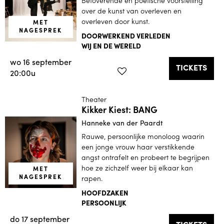
Betoverende en poëtische voorstelling
over de kunst van overleven en
overleven door kunst.
MET
NAGESPREK
DOORWERKEND VERLEDEN
WIJ EN DE WERELD
wo 16 september
TICKETS
20:00u
Theater
Kikker Kiest: BANG
Hanneke van der Paardt
Rauwe, persoonlijke monoloog waarin
een jonge vrouw haar verstikkende
angst ontrafelt en probeert te begrijpen
hoe ze zichzelf weer bij elkaar kan
MET
NAGESPREK
rapen.
HOOFDZAKEN
PERSOONLIJK
do 17 september