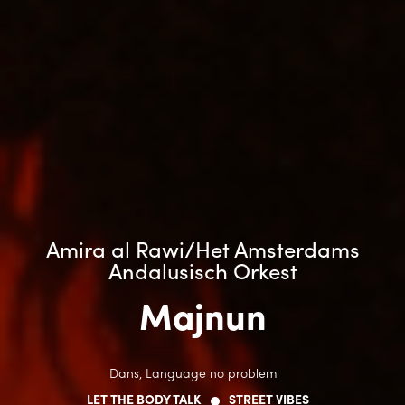
Amira al Rawi/Het Amsterdams
Andalusisch Orkest
Majnun
Dans, Language no problem
LET THE BODY TALK
STREET VIBES