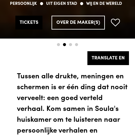
PERSOONLIJK
PERSOONLIJK
PERSOONLIJK
PERSOONLIJK
UIT EIGEN STAD
UIT EIGEN STAD
UIT EIGEN STAD
UIT EIGEN STAD
WIJ EN DE WERELD
WIJ EN DE WERELD
WIJ EN DE WERELD
WIJ EN DE WERELD
TICKETS
TICKETS
TICKETS
TICKETS
OVER DE MAKER(S)
OVER DE MAKER(S)
OVER DE MAKER(S)
OVER DE MAKER(S)
TRANSLATE EN
Tussen alle drukte, meningen en
schermen is er één ding dat nooit
verveelt: een goed verteld
verhaal. Kom samen in Soula's
huiskamer om te luisteren naar
persoonlijke verhalen en