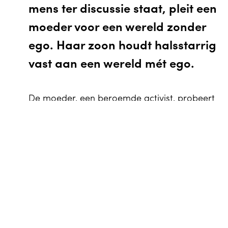
mens ter discussie staat, pleit een
moeder voor een wereld zonder
ego. Haar zoon houdt halsstarrig
vast aan een wereld mét ego.
De moeder, een beroemde activist, probeert
haar zoon, een stille beeldhouwer, over te
EN
Winkelwagen
0
halen haar missie te volbrengen. Hij blijft
koppig vasthouden aan zijn mensbeeld. Wat
volgt is een mix van hypertechnologie,
Agenda
meeslepende muziek en een intens
menselijke beleving.
Je bezoek
Het publiek bevindt zich midden in het
verhaal. Iedereen houdt een steen vast. De