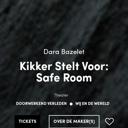
Dara Bazelet
Dara Bazelet
Dara Bazelet
Kikker Stelt Voor:
Kikker Stelt Voor:
Kikker Stelt Voor:
Safe Room
Safe Room
Safe Room
Theater
Theater
Theater
DOORWERKEND VERLEDEN
DOORWERKEND VERLEDEN
DOORWERKEND VERLEDEN
WIJ EN DE WERELD
WIJ EN DE WERELD
WIJ EN DE WERELD
TICKETS
TICKETS
TICKETS
OVER DE MAKER(S)
OVER DE MAKER(S)
OVER DE MAKER(S)