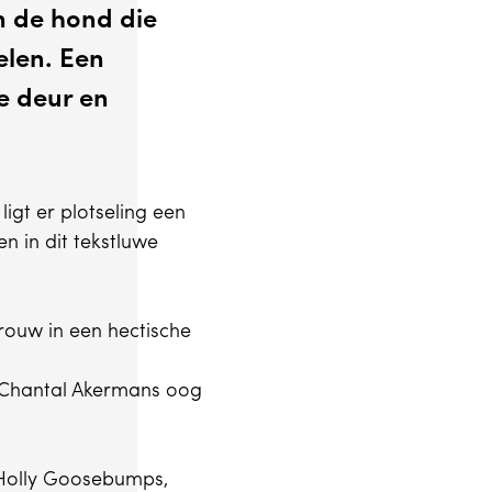
en de hond die
elen. Een
e deur en
igt er plotseling een
n in dit tekstluwe
rouw in een hectische
 Chantal Akermans oog
s Holly Goosebumps,