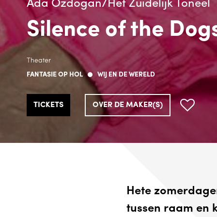
Ada Ozdogan/Het Zuidelijk Toneel
Silence of the Dog
Theater
FANTASIE OP HOL
WIJ EN DE WERELD
TICKETS
OVER DE MAKER(S)
Hete zomerdagen,
tussen raam en k