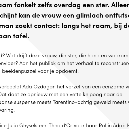
aam fonkelt zelfs overdag een ster. Alle
chijnt kan de vrouw een glimlach ontfuts
an zoekt contact: langs het raam, bij d
 aan tafel.
? Wat drijft deze vrouw, die ster, die hond en waarom l
nvloer? Aan het publiek om het verhaal te reconstruere
en beeldenpuzzel voor je opdoemt.
s verbeeldt Ada Ozdogan het verzet van een eenzame v
Dat doet ze opnieuw met een vette knipoog naar de
iaanse suspense meets Tarentino-achtig geweld meets
rvaring.
ice Julia Ghysels een Theo d’Or voor haar Rol in Ada’