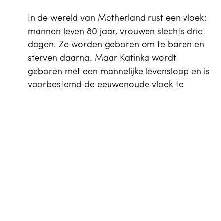
In de wereld van Motherland rust een vloek:
mannen leven 80 jaar, vrouwen slechts drie
dagen. Ze worden geboren om te baren en
sterven daarna. Maar Katinka wordt
geboren met een mannelijke levensloop en is
voorbestemd de eeuwenoude vloek te
verbreken.
EN
Winkelwagen
0
In The Return of Katinka keert Katinka terug
naar haar moederland, de Eilanden
Agenda
van Treis Méres. Katinka heeft in een visioen
de opdracht gekregen om een magische
steen terug te plaatsen in de poel van Mitra,
Je bezoek
om zo de vloek van drie dagen te
verbreken. Maar wanneer de koning haar in
ruil daarvoor de kroon aanbiedt, moet ze