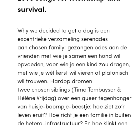
survival.
Why we decided to get a dog is een
excentrieke verzameling serenades
aan chosen family: gezongen odes aan de
vrienden met wie je samen een hond wil
opvoeden, voor wie je een kind zou dragen,
met wie je wél kerst wil vieren of platonisch
wil trouwen. Hardop dromen
twee chosen siblings (Timo Tembuyser &
Hélène Vrijdag) over een queer tegenhanger
van huisje-boompje-beestje: hoe ziet zo’n
leven eruit? Hoe richt je een familie in buiten
de hetero-infrastructuur? En hoe klinkt een
liefdeslied zonder romantisch motief?
EN
Winkelwagen
0