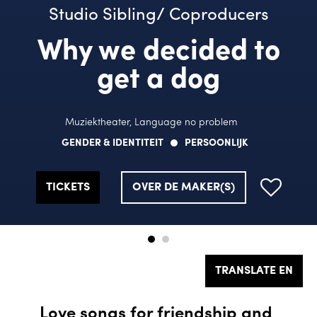
Studio Sibling/ Coproducers
Studio Sibling/ Coproducers
Why we decided to
Why we decided to
get a dog
get a dog
Muziektheater, Language no problem
Muziektheater, Language no problem
GENDER & IDENTITEIT
GENDER & IDENTITEIT
PERSOONLIJK
PERSOONLIJK
TICKETS
TICKETS
OVER DE MAKER(S)
OVER DE MAKER(S)
TRANSLATE EN
Love songs for friendship and