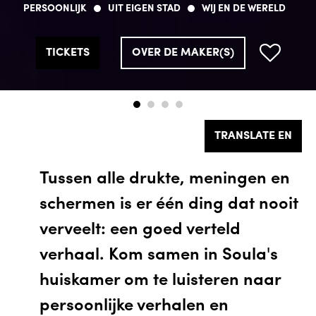
PERSOONLIJK
PERSOONLIJK
PERSOONLIJK
PERSOONLIJK
UIT EIGEN STAD
UIT EIGEN STAD
UIT EIGEN STAD
UIT EIGEN STAD
WIJ EN DE WERELD
WIJ EN DE WERELD
WIJ EN DE WERELD
WIJ EN DE WERELD
TICKETS
TICKETS
TICKETS
TICKETS
OVER DE MAKER(S)
OVER DE MAKER(S)
OVER DE MAKER(S)
OVER DE MAKER(S)
TRANSLATE EN
Tussen alle drukte, meningen en
schermen is er één ding dat nooit
verveelt: een goed verteld
verhaal. Kom samen in Soula's
huiskamer om te luisteren naar
persoonlijke verhalen en