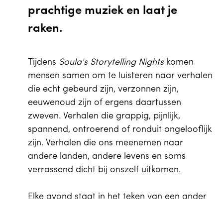
prachtige muziek en laat je
raken.
Tijdens
Soula's Storytelling Nights
komen
mensen samen om te luisteren naar verhalen
die echt gebeurd zijn, verzonnen zijn,
eeuwenoud zijn of ergens daartussen
zweven. Verhalen die grappig, pijnlijk,
spannend, ontroerend of ronduit ongelooflijk
zijn. Verhalen die ons meenemen naar
andere landen, andere levens en soms
verrassend dicht bij onszelf uitkomen.
Elke avond staat in het teken van een ander
thema, dat vertellers uitdaagt om hun eigen
EN
Winkelwagen
0