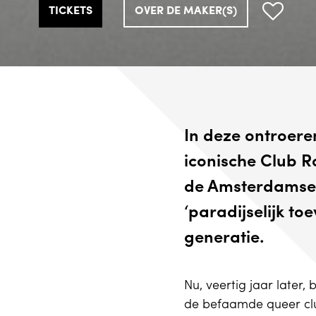
TICKETS
OVER DE MAKER(S)
In deze ontroere
iconische Club R
de Amsterdamse S
‘paradijselijk to
generatie.
Nu, veertig jaar later,
de befaamde queer clu