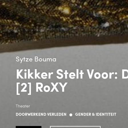
Sytze Bouma
Kikker Stelt Voor:
[2] RoXY
Theater
DOORWERKEND VERLEDEN
GENDER & IDENTITEIT