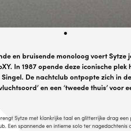
nde en bruisende monoloog voert Sytze 
oXY. In 1987 opende deze iconische plek
ingel. De nachtclub ontpopte zich in de 
evluchtsoord’ en een ‘tweede thuis’ voor e
 brengt Sytze met klankrijke taal en glitterrijke drag ee
b. Een spannende en intieme solo ter nagedachtenis aa