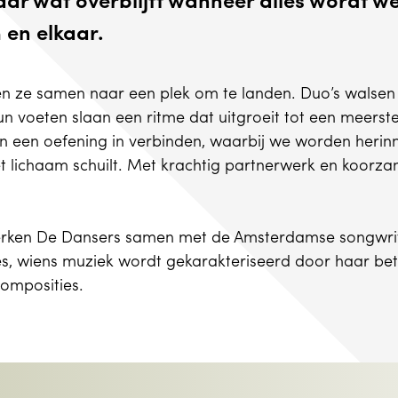
aar wat overblijft wanneer alles wordt 
 en elkaar.
n ze samen naar een plek om te landen. Duo’s walsen
un voeten slaan een ritme dat uitgroeit tot een meerst
 en een oefening in verbinden, waarbij we worden heri
et lichaam schuilt. Met krachtig partnerwerk en koorza
rken De Dansers samen met de Amsterdamse songwri
es, wiens muziek wordt gekarakteriseerd door haar bet
composities.