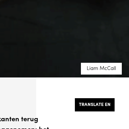
Liam McCall
TRANSLATE EN
kanten terug