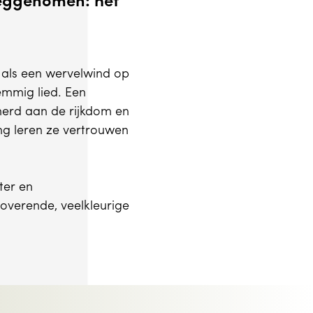
weggenomen: het
 als een wervelwind op
emmig lied. Een
nnerd aan de rijkdom en
ng leren ze vertrouwen
ter en
overende, veelkleurige