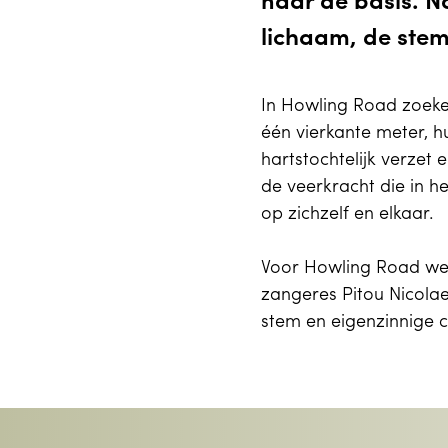
naar de basis. N
lichaam, de stem
In Howling Road zoeke
één vierkante meter, h
hartstochtelijk verzet
de veerkracht die in h
op zichzelf en elkaar.
Voor Howling Road we
zangeres Pitou Nicola
stem en eigenzinnige 