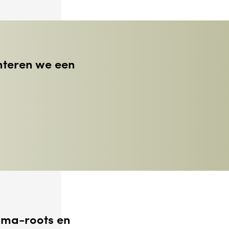
anteren we een
oma-roots en