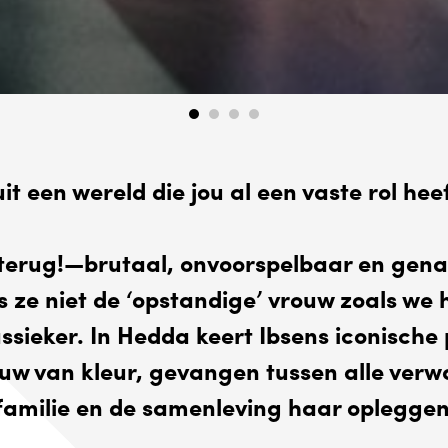
uit een wereld die jou al een vaste rol he
terug!—brutaal, onvoorspelbaar en genad
s ze niet de ‘opstandige’ vrouw zoals we 
assieker. In Hedda keert Ibsens iconisch
ouw van kleur, gevangen tussen alle verw
familie en de samenleving haar oplegge