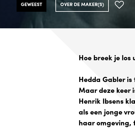
GEWEEST
GEWEEST
GEWEEST
GEWEEST
OVER DE MAKER(S)
OVER DE MAKER(S)
OVER DE MAKER(S)
OVER DE MAKER(S)
Hoe breek je los 
Hedda Gabler is 
Maar deze keer i
Henrik Ibsens kl
als een jonge vr
haar omgeving, 