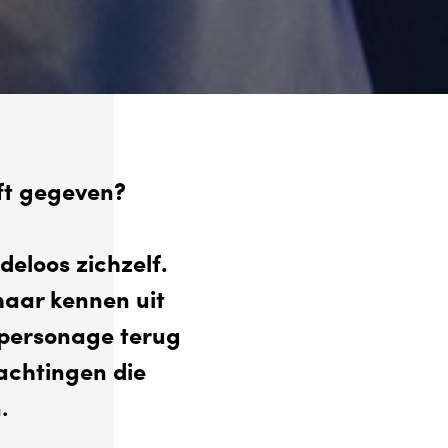
eft gegeven?
eloos zichzelf.
haar kennen uit
e personage terug
achtingen die
n
.