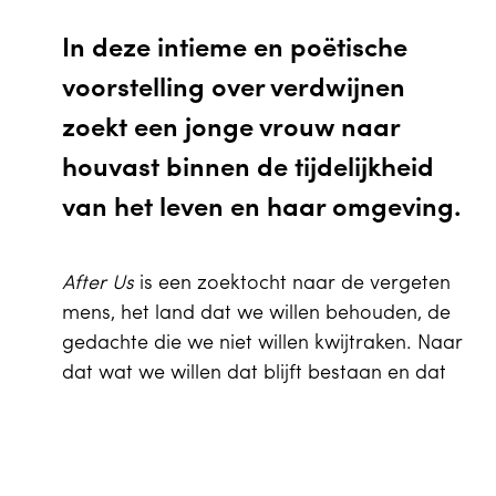
In deze intieme en poëtische
voorstelling over verdwijnen
zoekt een jonge vrouw naar
houvast binnen de tijdelijkheid
van het leven en haar omgeving.
After Us
is een zoektocht naar de vergeten
mens, het land dat we willen behouden, de
gedachte die we niet willen kwijtraken. Naar
dat wat we willen dat blijft bestaan en dat
wat stilletjes maar onherroepelijk verdwijnt.
EN
Winkelwagen
0
Naar de mens die vergeet en degene die
vergeten wordt. Hoe gaan we om met het
verdwijnen van dingen? Hoe vind je houvast