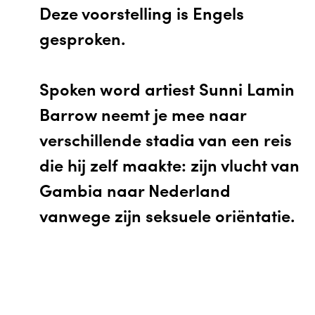
Deze voorstelling is Engels
gesproken.
Spoken word artiest Sunni Lamin
Barrow neemt je mee naar
verschillende stadia van een reis
die hij zelf maakte: zijn vlucht van
Gambia naar Nederland
vanwege zijn seksuele oriëntatie.
EN
Winkelwagen
0
Hoe beïnvloedt je omgeving wie je mag zijn?
Sunni Lamin Barrow neemt je mee naar zijn
jeugd en deelt de verhalen en gedichten die