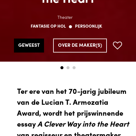
Theater
Theater
Theater
FANTASIE OP HOL
FANTASIE OP HOL
FANTASIE OP HOL
PERSOONLIJK
PERSOONLIJK
PERSOONLIJK
GEWEEST
GEWEEST
GEWEEST
OVER DE MAKER(S)
OVER DE MAKER(S)
OVER DE MAKER(S)
Ter ere van het 70-jarig jubileum
van de Lucian T. Armozatia
Award, wordt het prijswinnende
essay
A Clever Way into the Heart
van regisseur en theatermaker