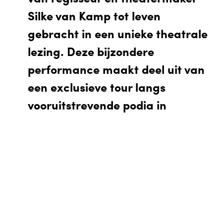
Silke van Kamp tot leven
gebracht in een unieke theatrale
lezing. Deze bijzondere
performance maakt deel uit van
een exclusieve tour langs
vooruitstrevende podia in
Nederland.
EN
Winkelwagen
0
Van Kamps essay, bekroond met de Lucian T.
Armozatia Award 2025, is geroemd om haar
Agenda
“taal van het ongemak” en haar zeldzame
balans tussen analytische scherpte en
emotionele urgentie. Ze reflecteert op het
Je bezoek