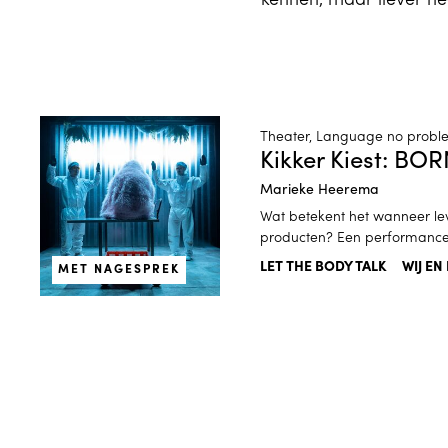
kennen, maar liever n
Bekijk details van Kikker Kiest: BORN FOR NOTHI
Theater, Language no probl
Kikker Kiest: B
Marieke Heerema
Wat betekent het wanneer l
producten? Een performance 
LET THE BODY TALK
WIJ EN
MET NAGESPREK
Geweest
Theater