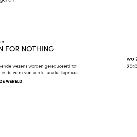
egeren.
NG
em
ORN FOR NOTHING
wo 
20:
evende wezens worden gereduceerd tot
in de vorm van een kil productieproces.
 DE WERELD