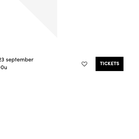
23 september
TICKETS
00u