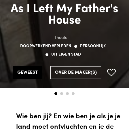
As I Left My Father's
As I Left My Father's
As I Left My Father's
As I Left My Father's
House
House
House
House
Theater
Theater
Theater
Theater
DOORWERKEND VERLEDEN
DOORWERKEND VERLEDEN
DOORWERKEND VERLEDEN
DOORWERKEND VERLEDEN
PERSOONLIJK
PERSOONLIJK
PERSOONLIJK
PERSOONLIJK
UIT EIGEN STAD
UIT EIGEN STAD
UIT EIGEN STAD
UIT EIGEN STAD
GEWEEST
GEWEEST
GEWEEST
GEWEEST
OVER DE MAKER(S)
OVER DE MAKER(S)
OVER DE MAKER(S)
OVER DE MAKER(S)
Wie ben jij? En wie ben je als je je
land moet ontvluchten en je de