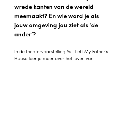
wrede kanten van de wereld
meemaakt? En wie word je als
jouw omgeving jou ziet als ‘de
ander’?
In de theatervoorstelling As I Left My Father’s
House leer je meer over het leven van
mensen die hun huis en haard moeten
EN
Winkelwagen
0
achterlaten. Mensen die de lelijke kanten van
de wereld doorstaan: polarisatie, geweld,
oorlog en extremisme. Met als enige steun:
Agenda
religie. Zo vinden ze kracht tijdens hun
gevaarlijke vlucht. Ook vragen ze zich
tegelijkertijd af: in hoeverre beïnvloed ik mijn
Je bezoek
kinderen met het leed dat ik nu meemaak?