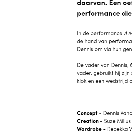
daarvan. Een oef
performance die 
In de performance
A M
de hand van performanc
Dennis om via hun geni
De vader van Dennis, 61
vader, gebruikt hij zij
klok en een wedstrijd 
Concept
- Dennis Van
Creation -
Suze Miliu
Wardrobe
- Rebekka 