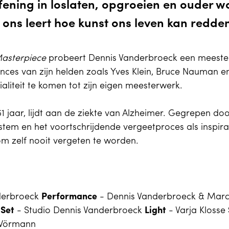
ening in loslaten, opgroeien en ouder w
ons leert hoe kunst ons leven kan redd
asterpiece
probeert Dennis Vanderbroeck een meeste
es van zijn helden zoals Yves Klein, Bruce Nauman en
aliteit te komen tot zijn eigen meesterwerk.
 jaar, lijdt aan de ziekte van Alzheimer. Gegrepen door
n stem en het voortschrijdende vergeetproces als inspir
om zelf nooit vergeten te worden.
derbroeck
Performance
- Dennis Vanderbroeck & Mar
s
Set
- Studio Dennis Vanderbroeck
Light
- Varja Klosse
Wörmann