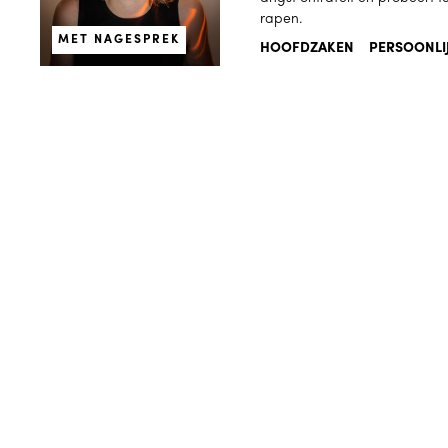
rapen.
MET NAGESPREK
HOOFDZAKEN
PERSOONLI
Geweest
Theater
BANG
Hanneke van der Paardt
Koortsige monoloog over MDM
hoofdzaken
persoonlijk
Theater
Kikker Stelt Voor