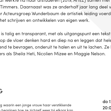
t werkte na haar afstuderen (2019, ArtEZ) samen met o
y Timmers. Daarnaast was ze anderhalf jaar lang deel 
r Acteursgroep Wunderbaum de artistiek leiding voerd
 het schrijven en ontwikkelen van eigen werk.
s talig en transparant, met als uitgangspunt een teks
op de vloer denken hard en diep na en leggen dat hel
end te bevragen, onderuit te halen en uit te lachen. Ze
ers als Sheila Heti, Nicolien Mizee en Maggie Nelson.
G
do 
g waarin een jonge vrouw haar verstikkende
20:
e begrijpen hoe ze zichzelf weer bij elkaar kan