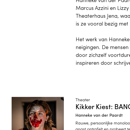
Hanneke van der Paard
Marcus Azzini en Lizz
Theaterhaus Jena, waa
is ze vooral bezig met
Het werk van Hanneke i
neigingen. De mensen 
door zichzelf voortdur
inspireren door schrijv
Bekijk details van Kikker Kiest: BANG
Theater
Kikker Kiest: BAN
Hanneke van der Paardt
Rauwe, persoonlijke monoloo
angst ontrafelt en probeert t