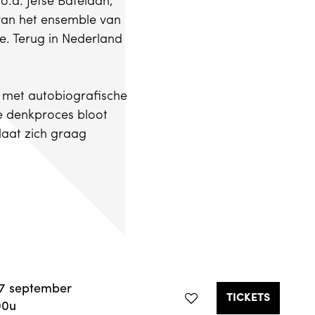
.a. Jetse Batelaan,
van het ensemble van
e. Terug in Nederland
t met autobiografische
e denkproces bloot
 laat zich graag
17 september
TICKETS
00u