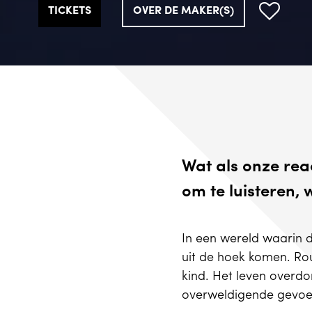
TICKETS
TICKETS
TICKETS
OVER DE MAKER(S)
OVER DE MAKER(S)
OVER DE MAKER(S)
Wat als onze reac
om te luisteren,
In een wereld waarin d
uit de hoek komen. Ro
kind. Het leven overd
overweldigende gevoe