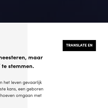
Willeke Machiels
Willeke Machiels
TRANSLATE EN
ermeesteren, maar
f te stemmen.
n het leven gevaarlijk
ste kans, een geboren
 te hoeven omgaan met