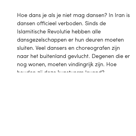
Hoe dans je als je niet mag dansen? In Iran is
dansen officieel verboden. Sinds de
Islamitische Revolutie hebben alle
dansgezelschappen er hun deuren moeten
sluiten. Veel dansers en choreografen zijn
naar het buitenland gevlucht. Degenen die er
nog wonen, moeten vindingrijk zijn. Hoe
houden zij deze kunstvorm levend?
EN
Theatermaker Nastaran Razawi Khorasani
Winkelwagen
0
presenteert de dansperformance This is not
a dance over censuur. Wat mag gezien
worden en wat niet? Terwijl muziek en
Agenda
belichting elkaar steeds verder opzwepen,
probeert ze haar dansende lichaam te
beteugelen.
Je bezoek