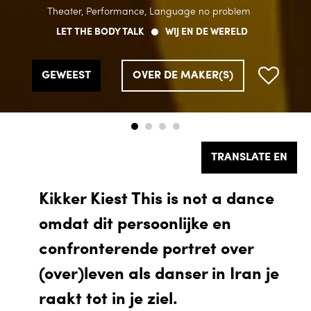
Theater, Performance, Language no problem
Theater, Performance, Language no problem
Theater, Performance, Language no problem
Theater, Performance, Language no problem
LET THE BODY TALK
LET THE BODY TALK
LET THE BODY TALK
LET THE BODY TALK
WIJ EN DE WERELD
WIJ EN DE WERELD
WIJ EN DE WERELD
WIJ EN DE WERELD
GEWEEST
GEWEEST
GEWEEST
GEWEEST
OVER DE MAKER(S)
OVER DE MAKER(S)
OVER DE MAKER(S)
OVER DE MAKER(S)
TRANSLATE EN
Kikker Kiest This is not a dance
omdat dit persoonlijke en
confronterende portret over
(over)leven als danser in Iran je
raakt tot in je ziel.