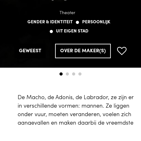
Theater
Theater
Theater
Theater
GENDER & IDENTITEIT
GENDER & IDENTITEIT
GENDER & IDENTITEIT
GENDER & IDENTITEIT
PERSOONLIJK
PERSOONLIJK
PERSOONLIJK
PERSOONLIJK
UIT EIGEN STAD
UIT EIGEN STAD
UIT EIGEN STAD
UIT EIGEN STAD
GEWEEST
GEWEEST
GEWEEST
GEWEEST
OVER DE MAKER(S)
OVER DE MAKER(S)
OVER DE MAKER(S)
OVER DE MAKER(S)
De Macho, de Adonis, de Labrador, ze zijn er
in verschillende vormen: mannen. Ze liggen
onder vuur, moeten veranderen, voelen zich
aangevallen en maken daarbij de vreemdste
sprongen. Voordat het te laat is, kan hij maar
EN
Winkelwagen
0
beter leren omgaan met zijn gevoel.