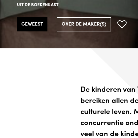
UIT DE BOEKENKAST
UIT DE BOEKENKAST
UIT DE BOEKENKAST
GEWEEST
GEWEEST
GEWEEST
OVER DE MAKER(S)
OVER DE MAKER(S)
OVER DE MAKER(S)
De kinderen van 
bereiken allen d
culturele leven. 
concurrentie ond
veel van de kinde