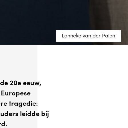
Lonneke van der Palen
Sofie Knijff
Sofie Knijff
 de 20e eeuw,
t Europese
ere tragedie:
uders leidde bij
rd.