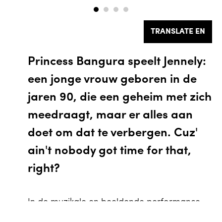
TRANSLATE EN
Princess Bangura speelt Jennely:
een jonge vrouw geboren in de
jaren 90, die een geheim met zich
meedraagt, maar er alles aan
doet om dat te verbergen. Cuz'
ain't nobody got time for that,
right?
In de muzikale en beeldende performance
EN
Bloodscent volgen we de koortsdroom-
Winkelwagen
0